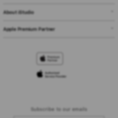
Corporate
SLOT ONLINE
About iStudio
My Account
SLOT GACOR
888SLOT
Collection & Delivery
Elush Service Provider
SLOT GACOR MAXWIN
Apple Premium Partner
About Us
Returns & Exchanges
Financing Options
KUMIS SLOT
Find an iStudio near you
Contact Us
Trade-in
LINK RESMI
Why Shop at iStudio
FAQ
Traveller’s Reservation
Elush Corporate Website
Privacy Policy
Site Terms of Use
Subscribe to our emails