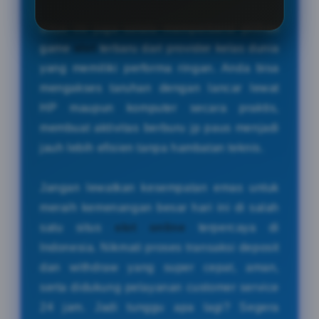
Situs ini juga selalu memperbarui pilihan
game
slot
terbaru dari provider kelas dunia
yang memiliki performa ringan. Anda bisa
mengakses taruhan dengan lancar lewat
HP maupun komputer secara praktis,
membuat aktivitas berburu jp paus menjadi
jauh lebih efisien tanpa hambatan teknis.
Jangan lewatkan kesempatan emas untuk
meraih kemenangan besar hari ini di salah
satu situs
slot online
terpercaya di
Indonesia. Nikmati proses transaksi deposit
dan withdraw yang super cepat, aman,
serta didukung pelayanan customer service
24 jam. Jadi tunggu apa lagi? Segera