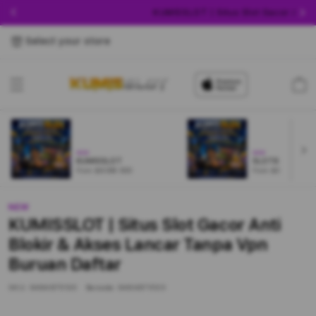
KUMISSLOT | Situs Slot Gacor Anti 
Select your store
Cart
NEW
NEW
KUMISSLOT
SLOT88
From $8.008 SGD
From $889.99 SGD
NEW
KUMISSLOT | Situs Slot Gacor Anti
Blokir & Akses Lancar Tanpa Vpn
Buruan Daftar
SKU:
9484875120
Barcode:
9484875120