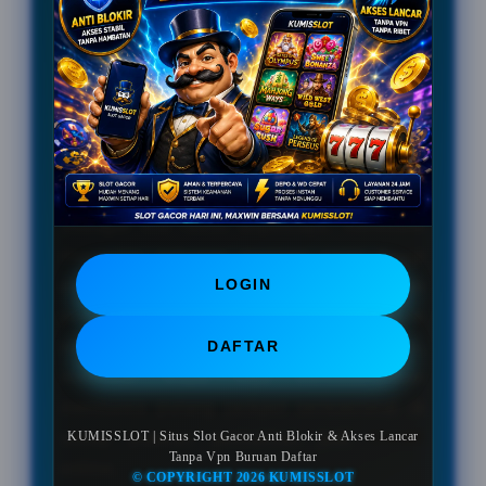
bermain game taruhan dengan sistem
tercanggih. Kami hadir memberikan solusi
bagi para pemain yang mendambakan
kenyamanan taruhan 24 jam penuh tanpa
kendala internet positif dan tanpa perlu
menyalakan aplikasi VPN tambahan.
Sebagai link resmi terpercaya, Kumisslot
menjamin peluang menang yang tinggi
LOGIN
dengan sistem game paling adil. Banyak
pemain memilih bergabung di sini karena
DAFTAR
servernya yang terkenal gampang maxwin,
membuat siapa saja berkesempatan
membawa pulang jackpot sensasional di
KUMISSLOT | Situs Slot Gacor Anti Blokir & Akses Lancar
setiap putaran permainan judi
Slot88
Tanpa Vpn Buruan Daftar
online.
© COPYRIGHT 2026 KUMISSLOT